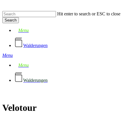
Skip
to
Hit enter to search or ESC to close
main
content
Search
Close
Menu
Search
Walderungen
Menu
Menu
Walderungen
Velotour