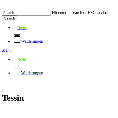
Skip
to
Hit enter to search or ESC to close
main
content
Search
Close
Menu
Search
Walderungen
Menu
Menu
Walderungen
Tessin