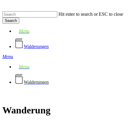
Skip
to
Hit enter to search or ESC to close
main
content
Search
Close
Menu
Search
Walderungen
Menu
Menu
Walderungen
Wanderung